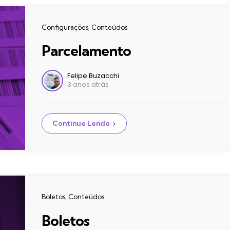
Categories
Configurações
Conteúdos
Parcelamento
Postado
Felipe Buzacchi
3 anos atrás
por
Continue Lendo
Categories
Boletos
Conteúdos
Boletos