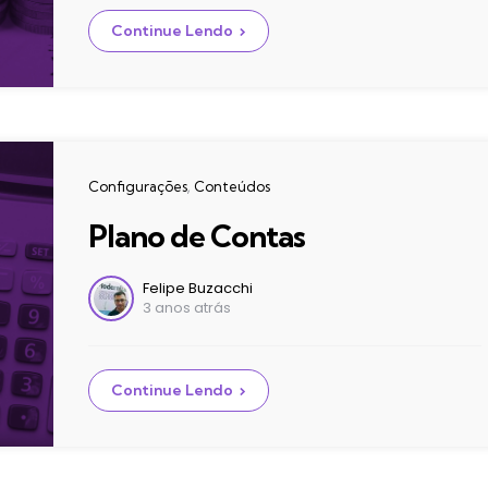
Continue Lendo
Categories
Configurações
Conteúdos
Plano de Contas
Postado
Felipe Buzacchi
3 anos atrás
por
Continue Lendo