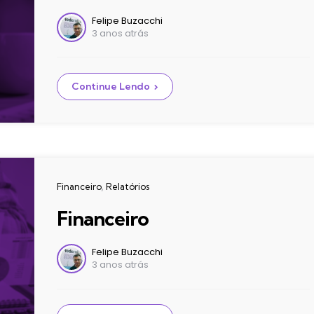
Postado
Felipe Buzacchi
3 anos atrás
por
Continue Lendo
Categories
Financeiro
Relatórios
Financeiro
Postado
Felipe Buzacchi
3 anos atrás
por