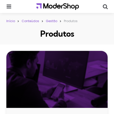
Menu
Sear
Início
Conteúdos
Gestão
Produtos
Produtos