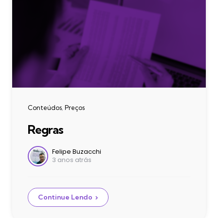
Categories
Conteúdos
Preços
Regras
Postado
Felipe Buzacchi
3 anos atrás
por
Continue Lendo