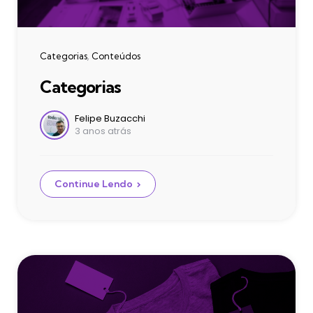
Categories
Categorias
Conteúdos
Categorias
Postado
Felipe Buzacchi
3 anos atrás
por
Continue Lendo