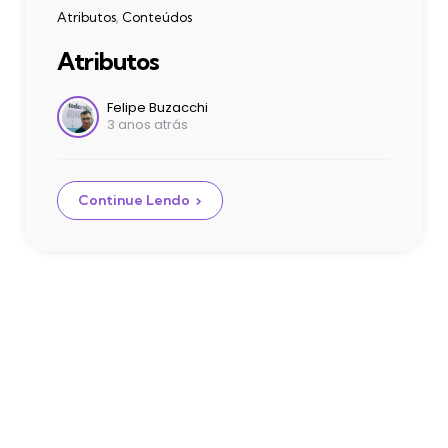
Categories
Atributos
Conteúdos
Atributos
Postado
Felipe Buzacchi
3 anos atrás
por
Continue Lendo