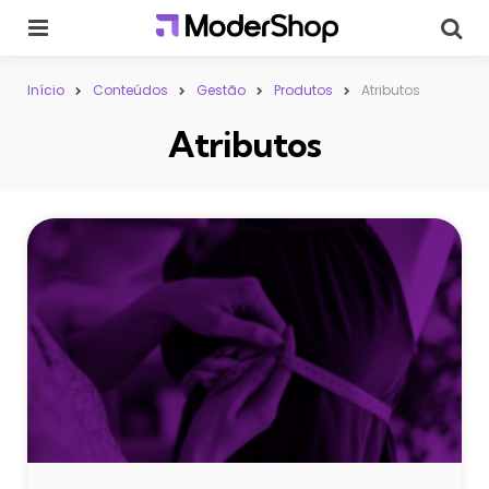
Menu
Sear
Início
Conteúdos
Gestão
Produtos
Atributos
Atributos