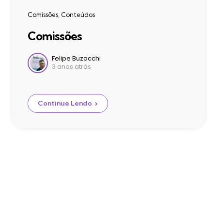
Categories
Comissões
Conteúdos
Comissões
Postado
Felipe Buzacchi
3 anos atrás
por
Continue Lendo