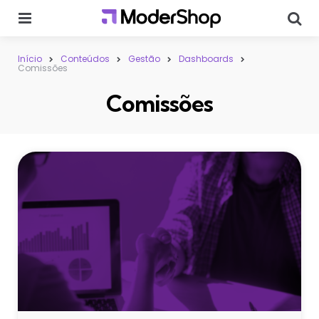
Menu
Sear
Início
Conteúdos
Gestão
Dashboards
Comissões
Comissões