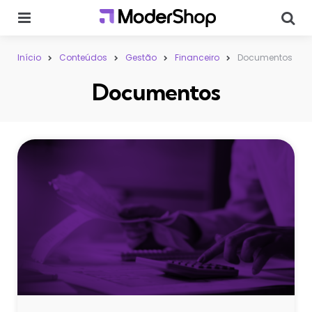
Menu
Sear
Início
Conteúdos
Gestão
Financeiro
Documentos
Documentos