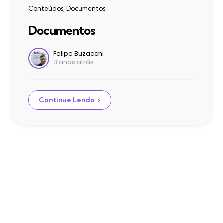
Categories
Conteúdos
Documentos
Documentos
Postado
Felipe Buzacchi
3 anos atrás
por
Continue Lendo