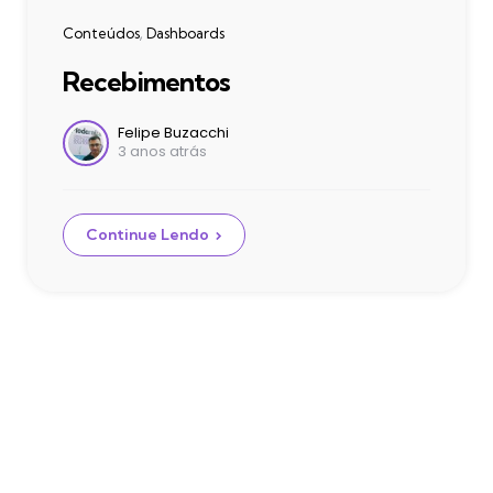
Categories
Conteúdos
Dashboards
Recebimentos
Postado
Felipe Buzacchi
3 anos atrás
por
Continue Lendo