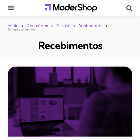
Menu
Sear
Início
Conteúdos
Gestão
Dashboards
Recebimentos
Recebimentos