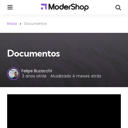
Menu
Sear
Início
Documentos
Documentos
Postado
Felipe Buzacchi
3 anos atrás
Atualizado
4 meses atrás
por