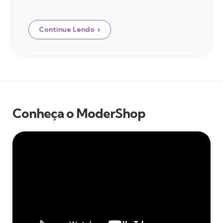
Continue Lendo
Conheça o ModerShop