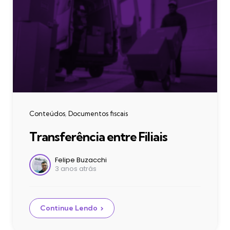
Categories
Conteúdos
Documentos fiscais
Transferência entre Filiais
Postado
Felipe Buzacchi
3 anos atrás
por
Continue Lendo