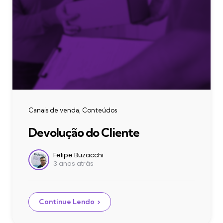
Categories
Canais de venda
Conteúdos
Devolução do Cliente
Postado
Felipe Buzacchi
3 anos atrás
por
Continue Lendo