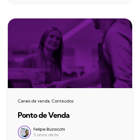
Categories
Canais de venda
Conteúdos
Ponto de Venda
Postado
Felipe Buzacchi
3 anos atrás
por