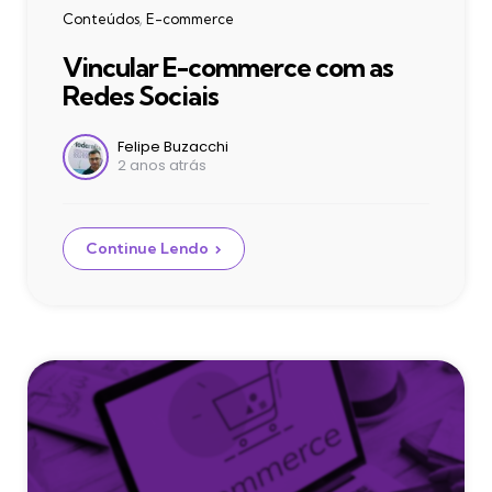
Categories
Conteúdos
E-commerce
Vincular E-commerce com as
Redes Sociais
Postado
Felipe Buzacchi
2 anos atrás
por
Continue Lendo