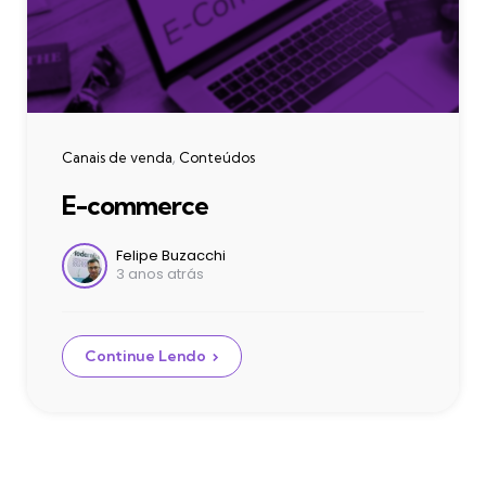
Categories
Canais de venda
Conteúdos
E-commerce
Postado
Felipe Buzacchi
3 anos atrás
por
Continue Lendo