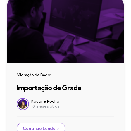
Categories
Migração de Dados
Importação de Grade
Postado
Kauane Rocha
10 meses atrás
por
Continue Lendo