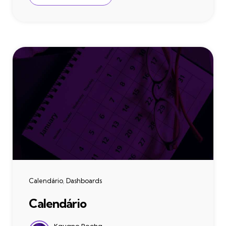
Categories
Calendário
Dashboards
Calendário
Postado