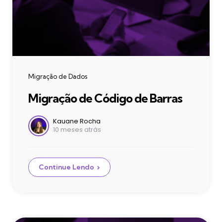
Categories
Migração de Dados
Migração de Código de Barras
Postado
Kauane Rocha
10 meses atrás
por
Continue Lendo