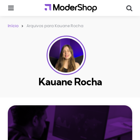
Menu
Sear
Início
Arquivos para Kauane Rocha
Kauane Rocha