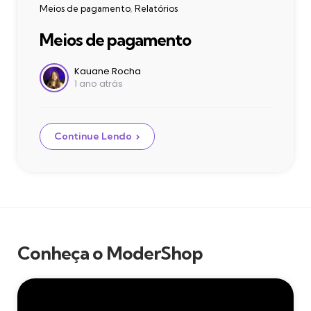
Categories
Meios de pagamento
Relatórios
Meios de pagamento
Postado
Kauane Rocha
1 ano atrás
por
Continue Lendo
Conheça o ModerShop