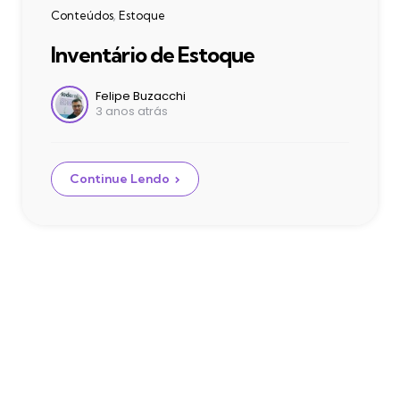
Categories
Conteúdos
Estoque
Inventário de Estoque
Postado
Felipe Buzacchi
3 anos atrás
por
Continue Lendo