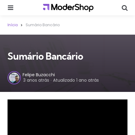
Menu
Sear
Início
Sumário Bancário
Sumário Bancário
Postado
Felipe Buzacchi
3 anos atrás
Atualizado
1 ano atrás
por